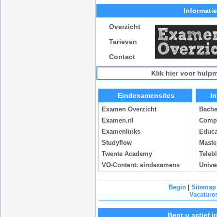
Informati
Overzicht
Tarieven
Contact
Klik hier voor hulp
Eindexamensites
In
Examen Overzicht
Bache
Examen.nl
Comp
Examenlinks
Educa
Studyflow
Maste
Twente Academy
Telebl
VO-Content: eindexamens
Unive
Begin
|
Sitemap
Vacature
Bent u actief 