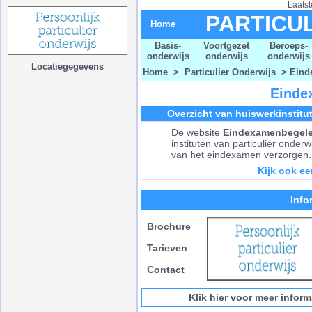
Laatst
PARTICU
Home
Basis-
Voortgezet
Beroeps-
onderwijs
onderwijs
onderwijs
Locatiegegevens
Home
>
Particulier Onderwijs
> Einde
Einde
Overzicht van huiswerkinstitu
De website
Eindexamenbegele
instituten van particulier onder
van het eindexamen verzorgen.
Kijk ook ee
Info
Brochure
Tarieven
Contact
Klik hier voor meer infor