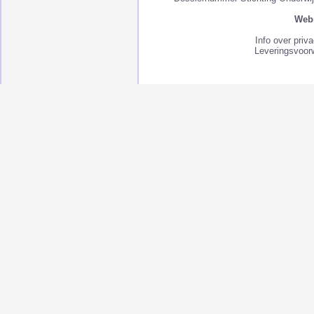
Webm
Info over priv
Leveringsvoor