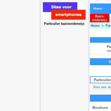
Home
Basis-
onderwijs
Particulier basisonderwijs
Home
>
Par
Pa
va
E
Particuli
Brochure