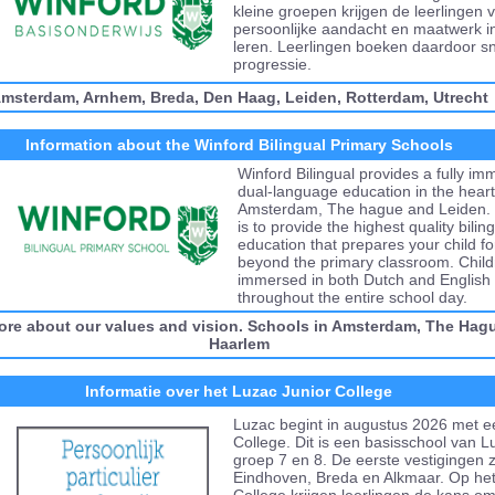
kleine groepen krijgen de leerlingen v
persoonlijke aandacht en maatwerk i
leren. Leerlingen boeken daardoor sn
progressie.
msterdam
,
Arnhem
,
Breda
,
Den Haag
,
Leiden
,
Rotterdam
,
Utrecht
Information about the Winford Bilingual Primary Schools
Winford Bilingual provides a fully im
dual-language education in the heart
Amsterdam, The hague and Leiden. 
is to provide the highest quality bilin
education that prepares your child for
beyond the primary classroom. Child
immersed in both Dutch and English
throughout the entire school day.
ore about our values and vision. Schools in Amsterdam
,
The Hag
Haarlem
Informatie over het Luzac Junior College
Luzac begint in augustus 2026 met e
College. Dit is een basisschool van L
groep 7 en 8. De eerste vestigingen zi
Eindhoven, Breda en Alkmaar. Op het