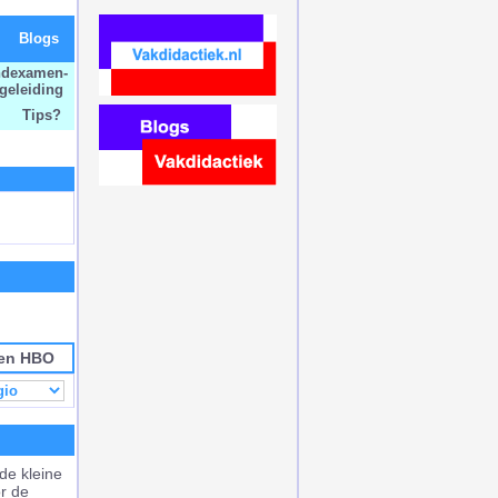
Blogs
ndexamen-
geleiding
Tips?
 en HBO
de kleine
r de