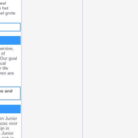
eel
n het
el grote
mersive,
 of
Our goal
gual
 life
ren are
ue
and
en Junior
uzac voor
jn in
 Junior