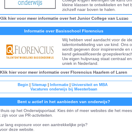
College krijgen leerlingen de kans om
kleine klassen te ontwikkelen en het b
zichzelf naar boven te halen.
Klik hier voor meer informatie over het Junior College van Luzac
Informatie over Basisschool Florencius
Wij hebben veel aandacht voor de iden
talentontwikkeling van uw kind. Ons 
wordt gegeven door inspirerende en u
kend gekwalificeerde groepsleerkrac
Uw eigen hulpvraag staat centraal en 
uniek in Nederland.
Klik hier voor meer informatie over Florencius Haarlem
of Laren
Begin
|
Sitemap
|
Informatie
|
Universiteit en MBA
Vacatures onderwijs bij Meesterbaan
Bent u actief in het aanbieden van onderwijs?
thuis op het Onderwijsportaal. Kies één of meer websites die het mees
k zijn voor uw PR-activiteiten.
aar lang exposure voor een aantrekkelijke prijs?
voor deze website.