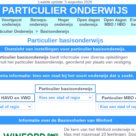
Laatste update: 5 augustus 2026
PARTICULIER ONDERWIJS
Voortgezet
Beroeps-
Hoger
Open dagen
Open dagen
Ei
onderwijs
onderwijs
onderwijs
onderwijs
MBO / HBO
be
ticulier Onderwijs
>
Basisonderwijs
Particulier basisonderwijs
Overzicht van instellingen voor particulier basisonderwijs.
rticulier basisonderwijs
biedt informatie over diverse opleidingen
nuit het particulier basisonderwijs, geordend per plaats van vestiging.
xtra informatie: kies een stad bij het soort onderwijs dat u zoekt.
Particulier basisonderwijs
er HAVO en VWO
Particulier MBO
Informatie over de Basisscholen van Winford
De kern van het Winford onderwijs is 
klas met maximaal 10 leerlingen. Doo