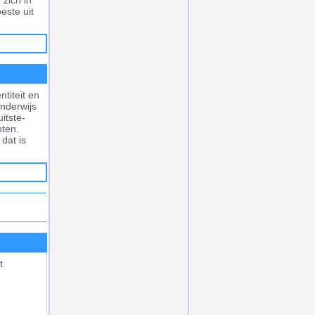
 zich in
este uit
titeit en
onderwijs
itste-
hten.
dat is
t