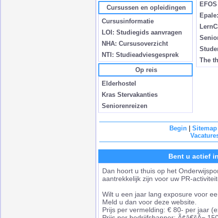
EFOS
Cursussen en opleidingen
Epale
Cursusinformatie
LernC
LOI: Studiegids aanvragen
Senio
NHA: Cursusoverzicht
Stude
NTI: Studieadviesgesprek
The th
Op reis
Elderhostel
Kras Stervakanties
Seniorenreizen
Begin
|
Sitemap
Vacature
Bent u actief 
Dan hoort u thuis op het Onderwijspo
aantrekkelijk zijn voor uw PR-activitei
Wilt u een jaar lang exposure voor een
Meld u dan voor deze website.
Prijs per vermelding: € 80- per jaar (
Prijs per bedrijfsbanner: Ã¢â€šÂ¬ 150