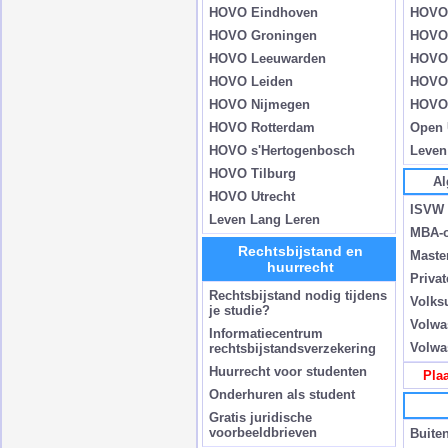
HOVO Eindhoven
HOVO
HOVO Groningen
HOVO 
HOVO Leeuwarden
HOVO
HOVO Leiden
HOVO 
HOVO Nijmegen
HOVO 
HOVO Rotterdam
Open 
HOVO s'Hertogenbosch
Leven
HOVO Tilburg
Al
HOVO Utrecht
ISVW
Leven Lang Leren
MBA-o
Rechtsbijstand en
Maste
huurrecht
Privat
Rechtsbijstand nodig tijdens
Volksu
je studie?
Volwa
Informatiecentrum
Volwa
rechtsbijstandsverzekering
Huurrecht voor studenten
Plaa
Onderhuren als student
Gratis juridische
voorbeeldbrieven
Buiten