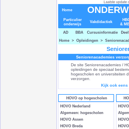
Laatste update 
ONDERW
Home
Particulier
HB
Vakdidactiek
onderwijs
& M
AD
BBA
Cursusinformatie
Deel
Home
>
Opleidingen
> Seniorenaca
Seniore
Seniorenacademies verzor
De site Seniorenacademies / HO
opleidingen de speciaal bestem
hogescholen en universiteiten
verzorgen.
Kijk ook eens
HOVO op hogescholen
HO
HOVO Nederland
HOVO 
Algemeen: hogescholen
Algem
HOVO Assen
HOVO 
HOVO Breda
HOVO 