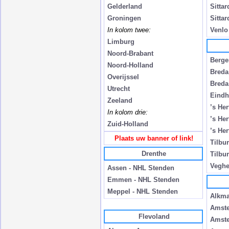
Gelderland
Sittar
Groningen
Sitta
In kolom twee:
Venlo
Limburg
Noord-Brabant
Berge
Noord-Holland
Breda
Overijssel
Breda
Utrecht
Eindh
Zeeland
’s He
In kolom drie:
’s He
Zuid-Holland
’s He
Plaats uw banner of link!
Tilbu
Drenthe
Tilbu
Veghe
Assen - NHL Stenden
Emmen - NHL Stenden
Meppel - NHL Stenden
Alkma
Amste
Flevoland
Amste