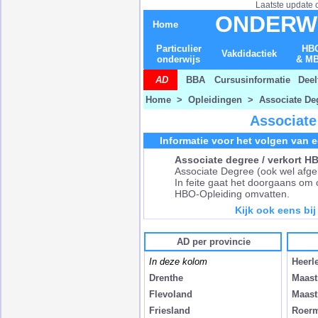
Laatste update 
ONDERW
Home
Particulier
HB
Vakdidactiek
onderwijs
& M
AD
BBA
Cursusinformatie
Deel
Home
>
Opleidingen
> Associate Deg
Associate
Informatie voor het volgen van e
Associate degree / verkort H
Associate Degree (ook wel afge
In feite gaat het doorgaans om 
HBO-Opleiding omvatten.
Kijk ook eens bij
AD per provincie
In deze kolom
Heerl
Drenthe
Maast
Flevoland
Maast
Friesland
Roerm