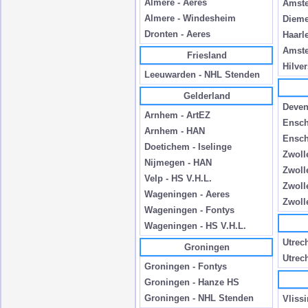
Almere - Aeres
Amste
Almere - Windesheim
Dieme
Dronten - Aeres
Haarl
Amste
Friesland
Hilve
Leeuwarden - NHL Stenden
Gelderland
Deven
Arnhem - ArtEZ
Ensch
Arnhem - HAN
Ensch
Doetichem - Iselinge
Zwoll
Nijmegen - HAN
Zwoll
Velp - HS V.H.L.
Zwoll
Wageningen - Aeres
Zwoll
Wageningen - Fontys
Wageningen - HS V.H.L.
Utrech
Groningen
Utrech
Groningen - Fontys
Groningen - Hanze HS
Groningen - NHL Stenden
Vliss