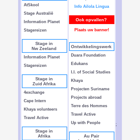
AtSkool
Info Ailola Lingua
Stage Australië
Ook opvallen?
Information Planet
Plaats uw banner!
Stagereizen
Stage in
Ontwikkelingswerk
Nw Zeeland
Duara Foundation
Information Planet
Edukans
Stagereizen
I.I. of Social Studies
Stage in
Khaya
Zuid Afrika
Projecten Suriname
4exchange
Projects abroad
Cape Intern
Terre des Hommes
Khaya volunteers
Travel Active
Travel Active
Up with People
;
Stage in
Afrika
Au Pair