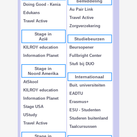
bemiddeling
Doing Good - Kenia
Au Pair Link
Edukans
Travel Active
Travel Active
Zorgverzekering
Stage in
Azië
Studiebeurzen
KILROY education
Beursopener
Information Planet
Fullbright Center
Stufi bij DUO
Stage in
Noord Amerika
Internationaal
AtSkool
Buit. universiteiten
KILROY education
EADTU
Information Planet
Erasmus+
Stage USA
ESU - Studenten
UStudy
Studeren buitenland
Travel Active
Taalcursussen
Stage in