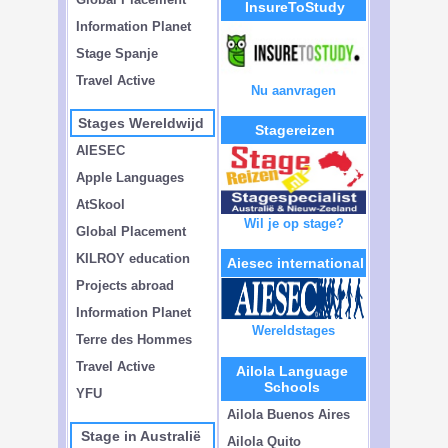
InsureToStudy
Information Planet
Stage Spanje
Travel Active
Nu aanvragen
Stages Wereldwijd
Stagereizen
AIESEC
Apple Languages
AtSkool
Wil je op stage?
Global Placement
KILROY education
Aiesec international
Projects abroad
Information Planet
Wereldstages
Terre des Hommes
Travel Active
Ailola Language
Schools
YFU
Ailola Buenos Aires
Stage in Australië
Ailola Quito