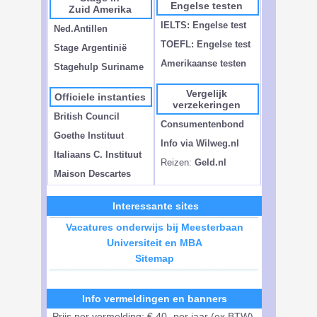
Engelse testen
Zuid Amerika
IELTS: Engelse test
Ned.Antillen
TOEFL: Engelse test
Stage Argentinië
Amerikaanse testen
Stagehulp Suriname
Vergelijk
Officiele instanties
verzekeringen
British Council
Consumentenbond
Goethe Instituut
Info via Wilweg.nl
Italiaans C. Instituut
Reizen:
Geld.nl
Maison Descartes
Interessante sites
Vacatures onderwijs bij Meesterbaan
Universiteit en MBA
Sitemap
Info vermeldingen en banners
Prijs per vermelding: € 40- per jaar (ex BTW).