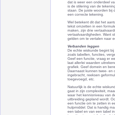
dat is weer een onderdeel va
is de stilering van de teken
staan. De juiste woorden bij d
een correcte tekening.
Wel betekent dit dat het aan
tekst omzetten in een formule
maken, zijn drie vertaalvaard
vertaalvaardigheden. Want st
gelden om te vertalen naar 
Verbanden leggen
De echte wiskunde begint bij
zoals tabellen, functies, ver
Geef een functie, vraag er e
laat allerlei waarden uitreke
grafiek. Geef domein en berei
Daarnaast kunnen twee- en d
ingebracht, reeksen geformul
toegevoegd, etc.
Natuurlijk is de echte wisku
gaat in zijn complexiteit, maa
waar het kennisniveau van de 
uitbreiding gepland wordt. O
een functie om te zetten in ee
hulpmiddel. Dat is handig maa
een tabel en van een tabel i