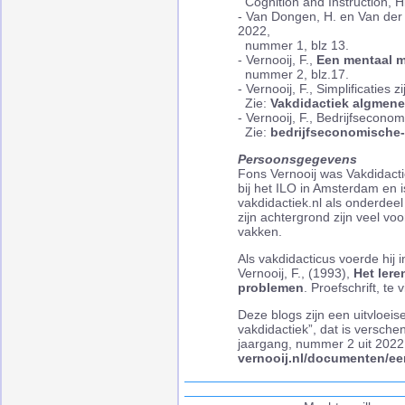
Cognition and Instruction, H
- Van Dongen, H. en Van der
2022,
nummer 1, blz 13.
- Vernooij, F.,
Een mentaal m
nummer 2, blz.17.
- Vernooij, F., Simplificaties 
Zie:
Vakdidactiek algmen
- Vernooij, F., Bedrijfsecon
Zie:
bedrijfseconomische-
Persoonsgegevens
Fons Vernooij was Vakdidact
bij het ILO in Amsterdam en 
vakdidactiek.nl als onderdeel
zijn achtergrond zijn veel v
vakken.
Als vakdidacticus voerde hij 
Vernooij, F., (1993),
Het ler
problemen
. Proefschrift, te
Deze blogs zijn een uitvloeis
vakdidactiek”, dat is verschen
jaargang, nummer 2 uit 2022. 
vernooij.nl/documenten/ee