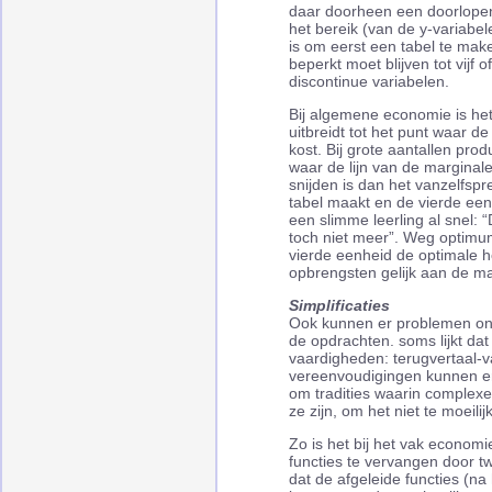
daar doorheen een doorlopend
het bereik (van de y-variabele
is om eerst een tabel te make
beperkt moet blijven tot vijf of
discontinue variabelen.
Bij algemene economie is he
uitbreidt tot het punt waar d
kost. Bij grote aantallen pro
waar de lijn van de marginal
snijden is dan het vanzelfsp
tabel maakt en de vierde eenh
een slimme leerling al snel:
toch niet meer”. Weg optimu
vierde eenheid de optimale h
opbrengsten gelijk aan de ma
Simplificaties
Ook kunnen er problemen ont
de opdrachten. soms lijkt dat
vaardigheden: terugvertaal-v
vereenvoudigingen kunnen er
om tradities waarin complex
ze zijn, om het niet te moeili
Zo is het bij het vak econom
functies te vervangen door t
dat de afgeleide functies (na 