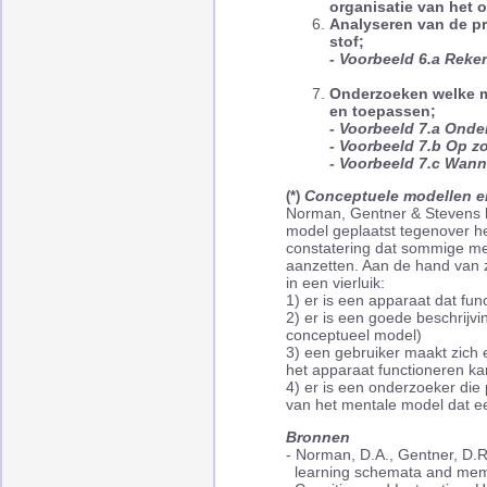
organisatie van het 
Analyseren van de pr
stof;
- Voorbeeld 6.a Reke
Onderzoeken welke m
en toepassen;
- Voorbeeld 7.a Onde
- Voorbeeld 7.b Op z
- Voorbeeld 7.c Wann
Conceptuele modellen e
(*)
Norman, Gentner & Stevens h
model geplaatst tegenover he
constatering dat sommige me
aanzetten. Aan de hand van z
in een vierluik:
1) er is een apparaat dat func
2) er is een goede beschrijv
conceptueel model)
3) een gebruiker maakt zich 
het apparaat functioneren ka
4) er is een onderzoeker die
van het mentale model dat ee
Bronnen
- Norman, D.A., Gentner, D.
learning schemata and memor