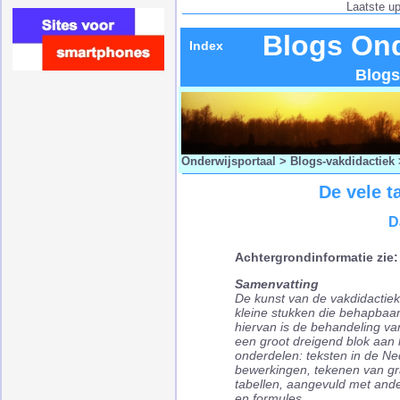
Laatste u
Blogs Ond
Index
Blogs
Onderwijsportaal
>
Blogs-vakdidactiek
De vele t
D
Achtergrondinformatie zie
Samenvatting
De kunst van de vakdidactiek 
kleine stukken die behapbaar
hiervan is de behandeling van
een groot dreigend blok aan k
onderdelen: teksten in de Ne
bewerkingen, tekenen van gr
tabellen, aangevuld met ander
en formules.