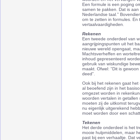
Een formule is een poging om 
samen te pakken. Dat is aan 
Nederlandse taal.” Bovendien
om te zetten in formules. En 
vertaalvaardigheden.
Rekenen
Een tweede onderdeel van wi
aangrijpingspunten uit het ba
nieuwe wereld opengaat, maa
Machtsverheffen en worteltre
inhoud gepresenteerd worde
gebruik van wiskundige bewe
maakt. Ofwel: “Dit is gewoon 
deed”.
Ook bij het rekenen gaat het
al beoefend zijn in het basi
omgezet worden in rekenkund
woorden vertalen in getallen
moeten zij de uitkomst teru
nu eigenlijk uitgerekend hebbe
moet worden door een schatti
Tekenen
Het derde onderdeel is het tr
mooie hulpmiddelen, maar he
past bij een verhaaltje. Dat v