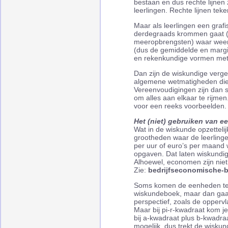
bestaan en dus rechte lijnen z
leerlingen. Rechte lijnen tek
Maar als leerlingen een gra
derdegraads krommen gaat (b
meeropbrengsten) waar weer
(dus de gemiddelde en margin
en rekenkundige vormen met 
Dan zijn de wiskundige vergel
algemene wetmatigheden die u
Vereenvoudigingen zijn dan s
om alles aan elkaar te rijmen
voor een reeks voorbeelden.
Het (niet) gebruiken van e
Wat in de wiskunde opzettelij
grootheden waar de leerling
per uur of euro’s per maand
opgaven. Dat laten wiskundi
Alhoewel, economen zijn niet
Zie:
bedrijfseconomische-b
Soms komen de eenheden ter
wiskundeboek, maar dan gaa
perspectief, zoals de oppervl
Maar bij pi-r-kwadraat kom j
bij a-kwadraat plus b-kwadraa
mogelijk, dus trekt de wisku