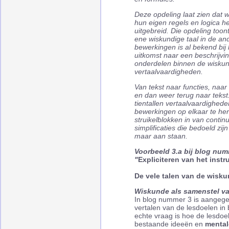
Deze opdeling laat zien dat w
hun eigen regels en logica h
uitgebreid. Die opdeling too
ene wiskundige taal in de an
bewerkingen is al bekend bij 
uitkomst naar een beschrijvin
onderdelen binnen de wiskun
vertaalvaardigheden.
Van tekst naar functies, naar
en dan weer terug naar tekst
tientallen vertaalvaardighede
bewerkingen op elkaar te herl
struikelblokken in van contin
simplificaties die bedoeld z
maar aan staan.
Voorbeeld 3.a bij blog num
"
Expliciteren van het instr
De vele talen van de wisk
Wiskunde als samenstel va
In blog nummer 3 is aangegev
vertalen van de lesdoelen in
echte vraag is hoe de lesdo
bestaande ideeën en
mental