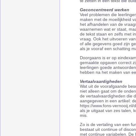
te zetten in een tekst die dui
Geconcentreerd werken
Veel problemen die leerlinge
maken met de moeilijkheid v
het afhandelen van de vraags
waarnemen wat er staat, maar
de tekst staan en zelfs met i
vraag. Ook het uitvoeren van 
of alle gegevens goed zijn ge
als je vooraf een schatting m
Doorgaans is er op eindexame
gemaakte opgaven correct zi
leerlingen goede antwoorden 
hebben na het maken van e
Vertaalvaardigheden
Wat uit de voorafgaande beschr
niet alleen gaat om de onde
de vertaalvaardigheden die d
aangegeven in een artikel: de
https://www.fons-vernooij.nl
als je uitgaat van zes talen, 
mis.
Zo is de vertaling van een fun
bestaat uit continue of disco
met continue variabelen. De 