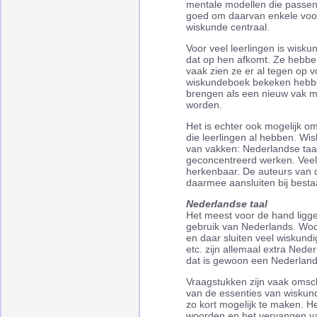
mentale modellen die passen b
goed om daarvan enkele voorb
wiskunde centraal.
Voor veel leerlingen is wisku
dat op hen afkomt. Ze hebben
vaak zien ze er al tegen op 
wiskundeboek bekeken hebb
brengen als een nieuw vak me
worden.
Het is echter ook mogelijk om
die leerlingen al hebben. Wi
van vakken: Nederlandse taa
geconcentreerd werken. Veel
herkenbaar. De auteurs van
daarmee aansluiten bij besta
Nederlandse taal
Het meest voor de hand ligg
gebruik van Nederlands. Woord
en daar sluiten veel wiskundi
etc. zijn allemaal extra Ned
dat is gewoon een Nederland
Vraagstukken zijn vaak omsc
van de essenties van wiskund
zo kort mogelijk te maken. H
woorden en het vervangen v